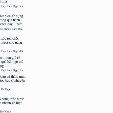
i nhà
m Đẹp
Làm Đẹp
Làn
mình đã sử dụng
rong quá trình
 cách đây 5 năm
ng Miệng
Làm Đẹp
m sóc tóc chắc
 mượt cho nàng
m Đẹp
Làm Đẹp
Mái
trị mụn giá rẻ
 quả bất ngờ mà
ùng
m Đẹp
Làm Đẹp
Làn
 kem trị thâm mụn
ược bác sĩ khuyên
n Da Đẹp
4 công thức nước
n nhanh và hiệu
Sức Khỏe