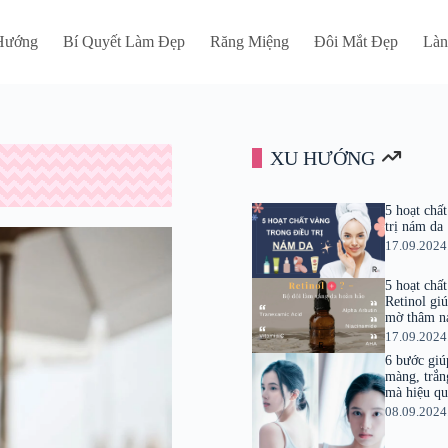
Hướng
Bí Quyết Làm Đẹp
Răng Miệng
Đôi Mắt Đẹp
Làn
XU HƯỚNG
5 hoạt chấ
trị nám da
17.09.2024
5 hoạt chấ
Retinol gi
mờ thâm n
17.09.2024
6 bước giú
màng, trắn
mà hiệu q
08.09.2024