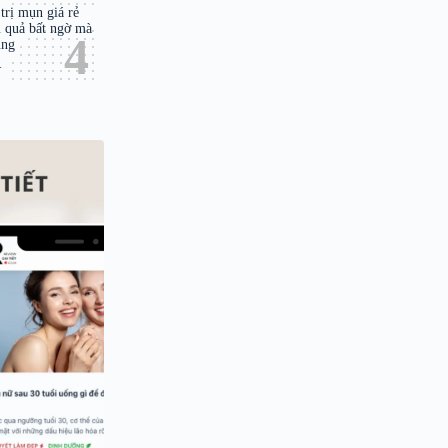
trị mụn giá rẻ
 quả bất ngờ mà
ùng
.