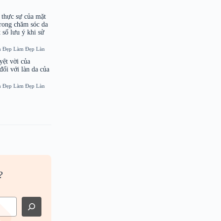
thực sự của mặt
 trong chăm sóc da
 số lưu ý khi sử
m Đẹp
Làm Đẹp
Làn
uyệt vời của
đối với làn da của
m Đẹp
Làm Đẹp
Làn
?