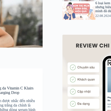
6 loại kem 
nhưng hiệu
mình đã d
22.08.2024
 da Vitamin C Klairs
harging Drop
m được nhắc đến nhiều
ng trắng da chính là
những dòng serum bình