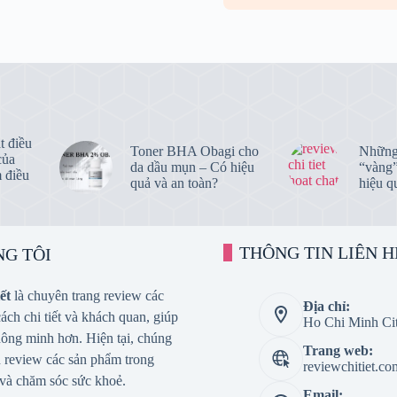
t điều
Toner BHA Obagi cho
Những 
của
da dầu mụn – Có hiệu
“vàng”
 điều
quả và an toàn?
hiệu q
THÔNG TIN LIÊN H
NG TÔI
ết
là chuyên trang review các
Địa chỉ:
ch chi tiết và khách quan, giúp
Ho Chi Minh Cit
ông minh hơn. Hiện tại, chúng
Trang web:
n review các sản phẩm trong
reviewchitiet.co
và chăm sóc sức khoẻ.
Email: