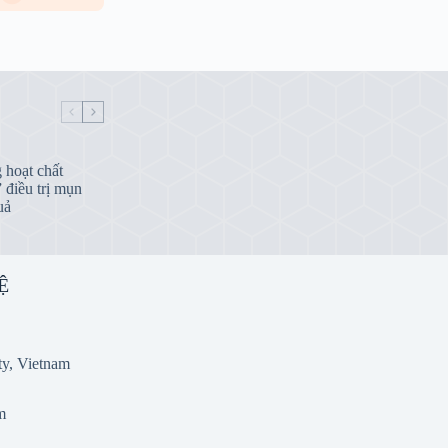
hoạt chất
 điều trị mụn
uả
Ệ
y, Vietnam
m