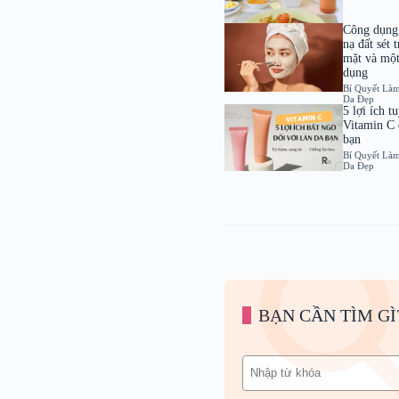
Công dụng 
nạ đất sét
mặt và một
dụng
Bí Quyết Là
Da Đẹp
5 lợi ích t
Vitamin C 
bạn
Bí Quyết Là
Da Đẹp
BẠN CẦN TÌM GÌ
Tìm
kiếm