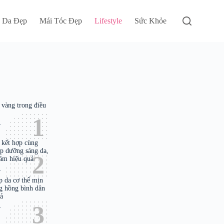
 Da Đẹp
Mái Tóc Đẹp
Lifestyle
Sức Khỏe
t vàng trong điều
.
t kết hợp cùng
úp dưỡng sáng da,
ám hiệu quả
.
p da cơ thể mịn
g hồng bình dân
uả
.