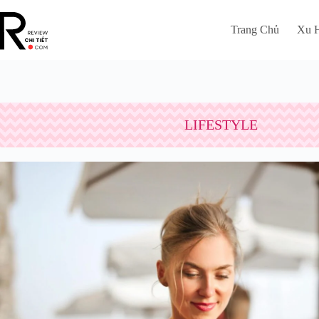
Chuyển
đến
Trang Chủ
Xu 
phần
nội
dung
LIFESTYLE