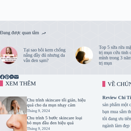
Đang được quan tâm
Top 5 sữa rửa mặ
Tại sao bôi kem chống
trị mụn cứu tinh 
nắng đầy đủ nhưng da
mình trong 3 năm
vẫn đen sạm?
trị mụn
XEM THÊM
VỀ CHÚ
Review Chi Ti
Chu trình skincare tối giản, hiệu
sản phẩm một cá
quả cho da mụn nhạy cảm
Tháng 9, 2024
bạn mua sắm th
Chu trình 5 bước skincare loại
tôi đang ưu tiê
bỏ mụn đầu đen hiệu quả
ngành làm đẹp 
Tháng 9, 2024