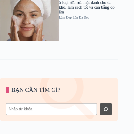
5 loại sữa rửa mặt dành cho da
khô, làm sạch tốt và cân bằng độ
ẩm
Làm Đẹp
Làn Da Đẹp
BẠN CẦN TÌM GÌ?
Tìm
kiếm