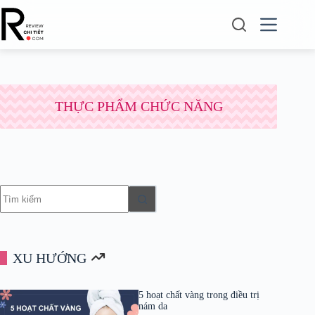
Chuyển
đến
phần
nội
dung
THỰC PHẨM CHỨC NĂNG
Không
có
kết
quả
XU HƯỚNG
5 hoạt chất vàng trong điều trị
nám da