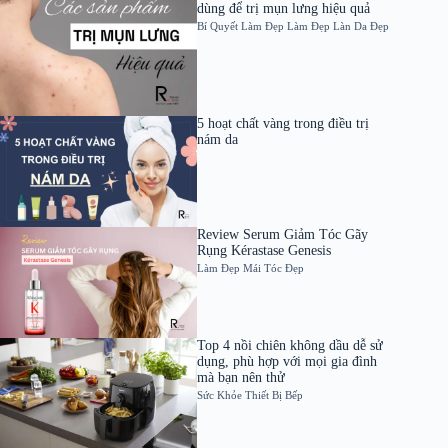
dùng để trị mụn lưng hiệu quả
Bí Quyết Làm Đẹp
Làm Đẹp
Làn Da Đẹp
5 hoạt chất vàng trong điều trị
nám da
Review Serum Giảm Tóc Gãy
Rụng Kérastase Genesis
Làm Đẹp
Mái Tóc Đẹp
Top 4 nồi chiên không dầu dễ sử
dụng, phù hợp với mọi gia đình
mà bạn nên thử
Sức Khỏe
Thiết Bị Bếp