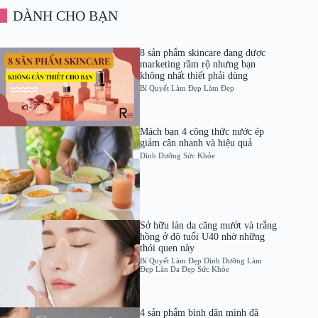
DÀNH CHO BẠN
8 sản phẩm skincare đang được
marketing rầm rộ nhưng bạn
không nhất thiết phải dùng
Bí Quyết Làm Đẹp
Làm Đẹp
Mách bạn 4 công thức nước ép
giảm cân nhanh và hiệu quả
Dinh Dưỡng
Sức Khỏe
Sở hữu làn da căng mướt và trắng
hồng ở độ tuổi U40 nhờ những
thói quen này
Bí Quyết Làm Đẹp
Dinh Dưỡng
Làm
Đẹp
Làn Da Đẹp
Sức Khỏe
4 sản phẩm bình dân mình đã