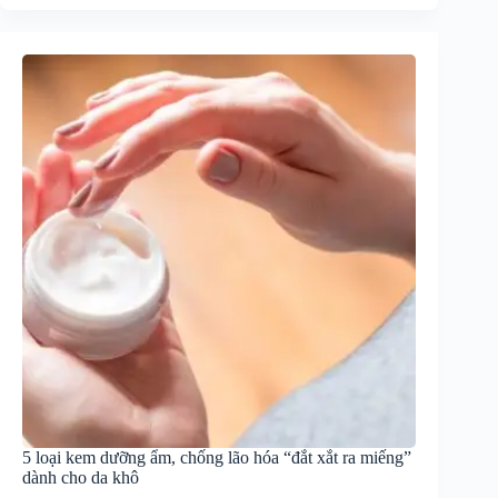
5 loại kem dưỡng ẩm, chống lão hóa “đắt xắt ra miếng”
dành cho da khô