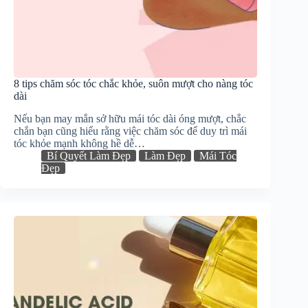
8 tips chăm sóc tóc chắc khỏe, suôn mượt cho nàng tóc
dài
Nếu bạn may mắn sở hữu mái tóc dài óng mượt, chắc
chắn bạn cũng hiểu rằng việc chăm sóc để duy trì mái
tóc khỏe mạnh không hề dễ…
Bí Quyết Làm Đẹp
Làm Đẹp
Mái Tóc
Đẹp