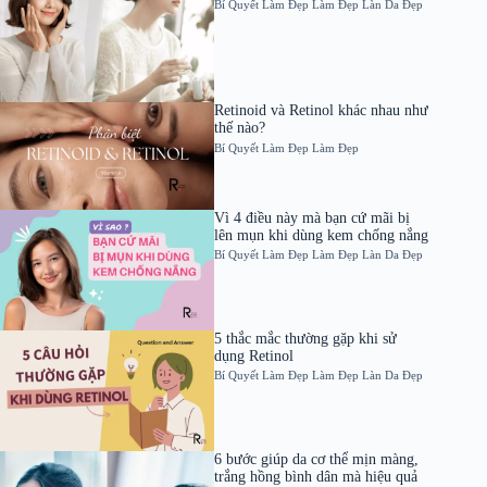
Bí Quyết Làm Đẹp
Làm Đẹp
Làn Da Đẹp
Retinoid và Retinol khác nhau như
thế nào?
Bí Quyết Làm Đẹp
Làm Đẹp
Vì 4 điều này mà bạn cứ mãi bị
lên mụn khi dùng kem chống nắng
Bí Quyết Làm Đẹp
Làm Đẹp
Làn Da Đẹp
5 thắc mắc thường gặp khi sử
dụng Retinol
Bí Quyết Làm Đẹp
Làm Đẹp
Làn Da Đẹp
6 bước giúp da cơ thể mịn màng,
trắng hồng bình dân mà hiệu quả