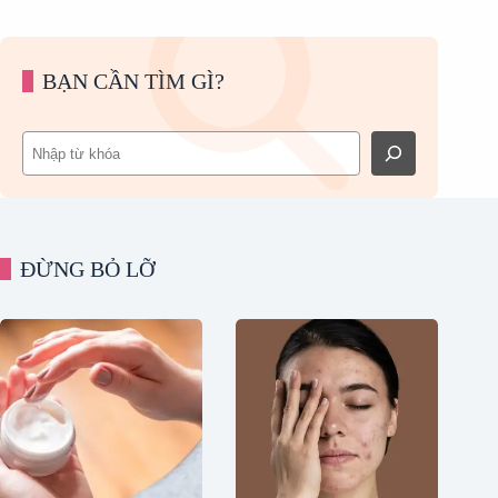
BẠN CẦN TÌM GÌ?
Tìm
kiếm
ĐỪNG BỎ LỠ