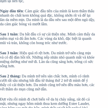
dặm lại liên tục,
Ngày đầu tiên
: Cảm giác đầu tiên của mình là kem thẩm thấu
nhanh do chất kem không quá đặc, không nhờn rít và để lại
làn da mềm mịn. Da mình là da dầu nên sau một đêm ngủ dậy,
da cảm giác bóng và mướt lắm.
Sau 1 tuần
: Da bắt đầu có sự cải thiện nhẹ. Mình cảm thấy da
mềm mại và đủ ẩm hơn. Các vùng da khô, đặc biệt là quanh
mũi và trán, không còn bong tróc như trước.
Sau 3 tuần
: Hiệu quả rõ rệt hơn. Da mình trở nên căng mịn
và có độ đàn hồi tốt. Những nếp nhăn nhỏ quanh mắt và khóe
miệng dường như mờ đi. Làn da cũng sáng hơn, trông có sức
sống hơn.
Sau 2 tháng:
Da mình trở nên săn chắc hơn, mình có rãnh
cười rất sâu nhưng bắt đầu từ tháng thứ 2 trở đi mình để ý
thấy có cải thiện hơn. Da mình cũng trở nên đều màu hơn, các
vết thâm do mụn cũng mờ dần.
Đợt vừa rồi mình đi chơi biển về da bị cháy nắng, rát đỏ cả
mặt, nhưng ngay hôm mình thoa kem dưỡng Estee Lauder,
sáng hôm sau mặt dịu hẳn, mình thật sự rất bất ngờ vì khả