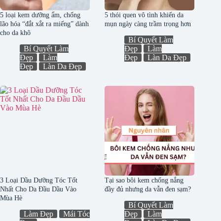
5 loại kem dưỡng ẩm, chống
5 thói quen vô tình khiến da
lão hóa “đắt xắt ra miếng” dành
mụn ngày càng trầm trọng hơn
cho da khô
Bí Quyết Làm
Bí Quyết Làm
Đẹp
Làm
Đẹp
Làm
Đẹp
Làn Da Đẹp
Đẹp
Làn Da Đẹp
3 Loại Dầu Dưỡng Tóc Tốt
Tại sao bôi kem chống nắng
Nhất Cho Da Đầu Dầu Vào
đầy đủ nhưng da vẫn đen sạm?
Mùa Hè
Bí Quyết Làm
Làm Đẹp
Mái Tóc
Đẹp
Làm