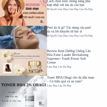
Cách chọn kem chống nắng phù
hợp nhất với làn da của bạn
Bí Quyết Làm Đẹp
Làm Đẹp
Làn Da Đẹp
Peel da là gì? Tác dụng của peel
da và lời khuyên từ bác sĩ
Bí Quyết Làm Đẹp
Làm Đẹp
Làn Da Đẹp
Review Kem Dưỡng Chống Lão
Hóa Estee Lauder Revitalizing
Supreme+ Youth Power Soft
Creme
Làm Đẹp
Làn Da Đẹp
Toner BHA Obagi cho da dầu mụn
– Có hiệu quả và an toàn?
Làm Đẹp
Làn Da Đẹp