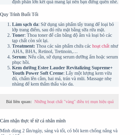
định phần lớn kết quả mang lại nên bạn đừng quên nhé.
Quy Trình Buổi Tối
Làm sạch da
: Sử dụng sản phẩm tẩy trang để loại bỏ
lớp trang điểm, sau đó rửa mặt bằng sữa rửa mặt.
Toner
: Thoa toner để cân bằng độ ẩm và loại bỏ các
tạp chất còn sót lại.
Treatment:
Thoa các sản phẩm chứa các
hoạt chất
như
AHA, BHA, Retinol, Tretinoin,…
Serum
: Nếu cần, sử dụng serum dưỡng ẩm hoặc serum
phục hồi.
Kem dưỡng Estee Lauder Revitalizing Supreme+
Youth Power Soft Creme
: Lấy một lượng kem vừa
đủ, chấm lên cằm, hai má, trán và mũi. Massage nhẹ
nhàng để kem thẩm thấu vào da.
Bài liên quan:
Những hoạt chất "vàng" điều trị mụn hiệu quả
Cảm nhận thực tế từ cá nhân mình
Mình dùng 2 lần/ngày, sáng và tối, có bôi kem chống nắng và