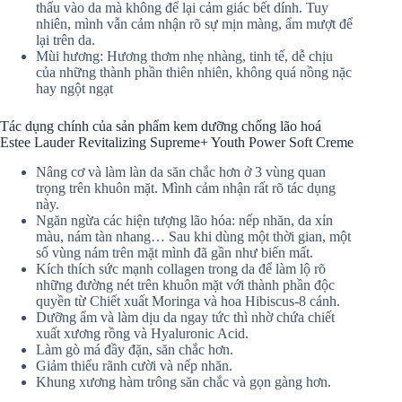
thấu vào da mà không để lại cảm giác bết dính. Tuy
nhiên, mình vẫn cảm nhận rõ sự mịn màng, ẩm mượt để
lại trên da.
Mùi hương: Hương thơm nhẹ nhàng, tinh tế, dễ chịu
của những thành phần thiên nhiên, không quá nồng nặc
hay ngột ngạt
Tác dụng chính của sản phẩm kem dưỡng chống lão hoá
Estee Lauder Revitalizing Supreme+ Youth Power Soft Creme
Nâng cơ và làm làn da săn chắc hơn ở 3 vùng quan
trọng trên khuôn mặt. Mình cảm nhận rất rõ tác dụng
này.
Ngăn ngừa các hiện tượng lão hóa: nếp nhăn, da xỉn
màu, nám tàn nhang… Sau khi dùng một thời gian, một
số vùng nám trên mặt mình đã gần như biến mất.
Kích thích sức mạnh collagen trong da để làm lộ rõ
những đường nét trên khuôn mặt với thành phần độc
quyền từ Chiết xuất Moringa và hoa Hibiscus-8 cánh.
Dưỡng ẩm và làm dịu da ngay tức thì nhờ chứa chiết
xuất xương rồng và Hyaluronic Acid.
Làm gò má đầy đặn, săn chắc hơn.
Giảm thiểu rãnh cười và nếp nhăn.
Khung xương hàm trông săn chắc và gọn gàng hơn.