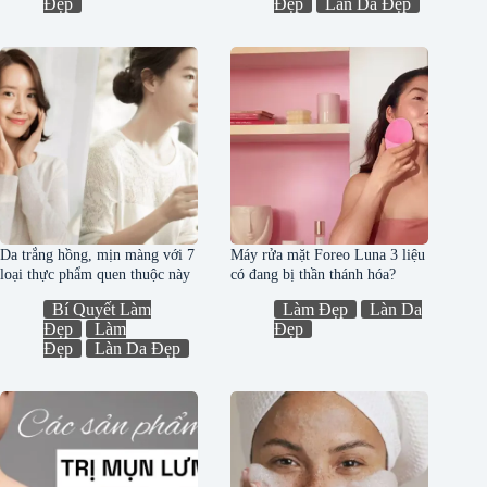
Đẹp
Đẹp
Làn Da Đẹp
Da trắng hồng, mịn màng với 7
Máy rửa mặt Foreo Luna 3 liệu
loại thực phẩm quen thuộc này
có đang bị thần thánh hóa?
Bí Quyết Làm
Làm Đẹp
Làn Da
Đẹp
Làm
Đẹp
Đẹp
Làn Da Đẹp