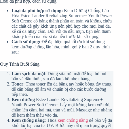
Loại da phù hợp, cách sử dụng
Loại da phù hợp sử dụng:
Kem Dưỡng Chống Lão
Hóa Estee Lauder Revitalizing Supreme+ Youth Power
Soft Creme có bảng thành phần an toàn và không chứa
các chất dễ gây kích ứng nên phù hợp cho mọi loại da,
kể cả da nhạy cảm. Đối với da dầu mụn, bạn nên tham
khảo ý kiến của bác sĩ da liễu trước khi sử dụng.
Cách sử dụng:
Để đạt hiệu quả tối ưu khi sử dụng
kem dưỡng chống lão hóa, mình gợi ý bạn 2 quy trình
sau:
Quy Trình Buổi Sáng
Làm sạch da mặt
: Dùng sữa rửa mặt để loại bỏ bụi
bẩn và dầu thừa, sau đó lau khô nhẹ nhàng.
Toner
: Thoa toner lên da bằng tay hoặc bông tẩy trang
để cân bằng độ ẩm và chuẩn bị cho các bước dưỡng
tiếp theo.
Kem dưỡng
Estee Lauder Revitalizing Supreme+
Youth Power Soft Creme: Lấy một lượng kem vừa đủ,
chấm lên cằm, hai má, trán và mũi. Massage nhẹ nhàng
để kem thẩm thấu vào da.
Kem chống nắng
: Thoa
kem chống nắng
để bảo vệ da
khỏi tác hại của tia UV. Bước này rất quan trọng quyết