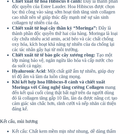
Chiết xuất từ hoa Hibiscus 8 cánh:
Đây là thành phần
độc quyền của Estee Lauder. Hoa Hibiscus được chọn
lọc thủ công vào sáng sớm hoạt tính tăng sinh collagen
cao nhất nên sẽ giúp thúc đẩy mạnh mẽ sự sản sinh
collagen tự nhiên của da.
Chiết xuất từ loại cây thần kỳ “Moringa”:
Đây là
thành phần độc quyền thứ hai của hàng. Moringa là loại
cây chứa nhiều acid amin, acid béo và các chất chống
oxy hóa, kích hoạt khả năng tự nhiên của da chống lại
các tác nhân gây hại từ môi trường.
Chiết xuất từ tế bào gốc cây xương rồng:
Tạo một
lớp màng bảo vệ, ngăn ngừa lão hóa và cấp nước cho
da suốt cả ngày.
Hyaluronic Acid
: Một chất giữ ẩm tự nhiên, giúp duy
trì độ ẩm và làm da luôn căng mọng.
Khi kết hợp hoa Hibiscus-8 cánh và chiết xuất
Moringa với Công nghệ tăng cường Collagen
mang
đến kết quả cuối cùng thật bất ngờ trên da người dùng
đó là collagen tăng gấp 10 lần, làn da được nâng cơ, tạo
cảm giác săn chắc hơn, rãnh cười và nếp nhăn cải thiện
đáng kể.
Kết cấu, mùi hương
Kết cấu: Chất kem mềm mịn như nhung, dễ dàng thẩm