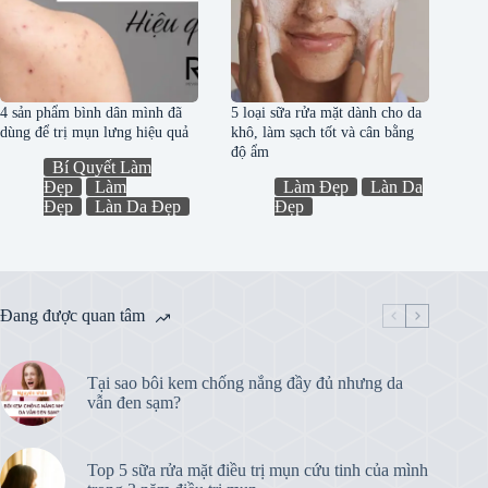
4 sản phẩm bình dân mình đã
5 loại sữa rửa mặt dành cho da
dùng để trị mụn lưng hiệu quả
khô, làm sạch tốt và cân bằng
độ ẩm
Bí Quyết Làm
Đẹp
Làm
Làm Đẹp
Làn Da
Đẹp
Làn Da Đẹp
Đẹp
Đang được quan tâm
Tại sao bôi kem chống nắng đầy đủ nhưng da
vẫn đen sạm?
Top 5 sữa rửa mặt điều trị mụn cứu tinh của mình