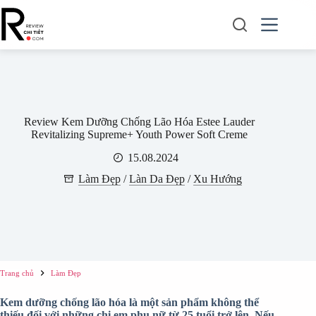
Chuyển
đến
phần
nội
dung
Review Kem Dưỡng Chống Lão Hóa Estee Lauder
Revitalizing Supreme+ Youth Power Soft Creme
15.08.2024
Làm Đẹp
/
Làn Da Đẹp
/
Xu Hướng
Trang chủ
Làm Đẹp
Kem dưỡng chống lão hóa là một sản phẩm không thể
thiếu đối với những chị em phụ nữ từ 25 tuổi trở lên. Nếu