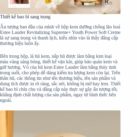
Thiết kế bao bì sang trọng
Ấn tượng ban đầu của mình về hộp kem dưỡng chống lão hoá
Estee Lauder Revitalizing Supreme+ Youth Power Soft Creme
là sự sang trọng và thanh lịch, kiểu nhìn vào là thấy đẳng cấp
thương hiệu luôn ấy.
Bên trong hộp, là hũ kem, nắp hũ được làm bằng kim loại
màu vàng sáng bóng, thiết kế vặn kín, giúp bảo quản kem và
giữ hương. Vỏ của hũ kem Estee Lauder làm bằng thủy tinh
trong suốt, cho phép dễ dàng kiểm tra lượng kem còn lại. Trên
thân hũ, các thông tin như tên thương hiệu, tên sản phẩm và
dung tích được in rõ ràng, sắc nét, không bị mờ hay lem. Thiết
kế bao bì chỉn chu và đẳng cấp này thực sự gây ấn tượng tốt,
khẳng định chất lượng của sản phẩm, ngay từ hình thức bên
ngoài.