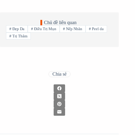
Chủ đề liên quan
#
Đẹp Da
#
Điều Trị Mụn
#
Nếp Nhăn
#
Peel da
#
Trị Thâm
Chia sẻ