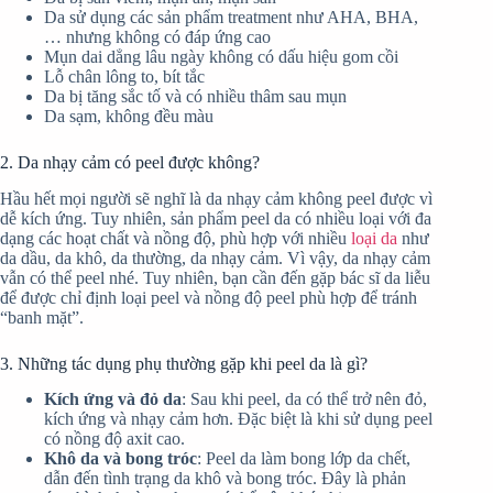
Da sử dụng các sản phẩm treatment như AHA, BHA,
… nhưng không có đáp ứng cao
Mụn dai dẳng lâu ngày không có dấu hiệu gom cồi
Lỗ chân lông to, bít tắc
Da bị tăng sắc tố và có nhiều thâm sau mụn
Da sạm, không đều màu
2. Da nhạy cảm có peel được không?
Hầu hết mọi người sẽ nghĩ là da nhạy cảm không peel được vì
dễ kích ứng. Tuy nhiên, sản phẩm peel da có nhiều loại với đa
dạng các hoạt chất và nồng độ, phù hợp với nhiều
loại da
như
da dầu, da khô, da thường, da nhạy cảm. Vì vậy, da nhạy cảm
vẫn có thể peel nhé. Tuy nhiên, bạn cần đến gặp bác sĩ da liễu
để được chỉ định loại peel và nồng độ peel phù hợp để tránh
“banh mặt”.
3. Những tác dụng phụ thường gặp khi peel da là gì?
Kích ứng và đỏ da
: Sau khi peel, da có thể trở nên đỏ,
kích ứng và nhạy cảm hơn. Đặc biệt là khi sử dụng peel
có nồng độ axit cao.
Khô da và bong tróc
: Peel da làm bong lớp da chết,
dẫn đến tình trạng da khô và bong tróc. Đây là phản