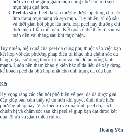
hơn và có thể giúp giảm mụn cũng như làm mờ sẹo
mụn hiệu quả hơn.
Peel da sâu
: Peel da sâu thường được áp dụng cho các
tình trạng mụn nặng và sẹo mụn. Tuy nhiên, vì độ sâu
và thời gian hồi phục lâu hơn, loại peel này thường chỉ
thực hiện 1 lần mỗi năm. Kết quả có thể thấy rõ sau vài
tuần đến vài tháng sau khi thực hiện.
Tuy nhiên, hiệu quả của peel da cũng phụ thuộc vào việc bạn
kết hợp với các phương pháp điều trị khác như chăm sóc da
hàng ngày, sử dụng thuốc trị mụn và chế độ ăn uống lành
mạnh. Luôn nên tham khảo ý kiến bác sĩ da liễu để xây dựng
kế hoạch peel da phù hợp nhất cho tình trạng da của bạn.
Kết
Hy vọng rằng các câu hỏi phổ biến về peel da đã được giải
đáp giúp bạn cảm thấy tự tin hơn khi quyết định thực hiện
phương pháp này. Việc hiểu rõ về quá trình peel da, cách
chuẩn bị và chăm sóc sau khi peel sẽ giúp bạn đạt được kết
quả tối ưu và giảm thiểu rủi ro.
Hoàng Yến