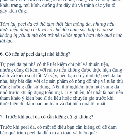
khẩu trang, mũ kính, dưỡng ẩm đầy đủ và tránh các yếu tố
gây kích ứng.
Tóm lại, peel da có thể tạm thời làm mỏng da, nhưng nếu
thực hiện đúng cách và có chế độ chăm sóc hợp lý, da sẽ
không bị yếu đi mà còn trở nên khỏe mạnh hơn nhờ quá trình
tái tạo.
6. Có nên tự peel da tại nhà không?
Tự peel da tại nhà có thể tiết kiệm chi phí và thuận tiện,
nhưng cũng đi kèm với rủi ro nếu không được thực hiện đúng
cách và kiểm soát tốt. Vì vậy, nếu bạn có ý định tự peel da tại
nhà, hãy bắt đầu với các sản phẩm có nồng độ nhẹ và tuân thủ
đúng hướng dẫn sử dụng. Nên thử nghiệm trên một vùng da
nhỏ trước khi áp dụng toàn mặt. Tuy nhiên, tốt nhất là bạn nên
tham khảo ý kiến bác sĩ da liễu hoặc chuyên gia trước khi
thực hiện để đảm bảo an toàn và đạt hiệu quả tốt nhất.
7. Trước khi peel da có cần kiêng cử gì không?
Trước khi peel da, có một số điều bạn cần kiêng cữ để đảm
bảo quá trình peel da diễn ra an toàn và hiệu quả: