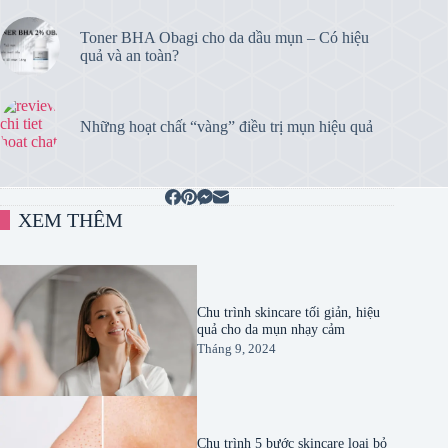
Toner BHA Obagi cho da dầu mụn – Có hiệu
quả và an toàn?
Những hoạt chất “vàng” điều trị mụn hiệu quả
XEM THÊM
Chu trình skincare tối giản, hiệu
quả cho da mụn nhạy cảm
Tháng 9, 2024
Chu trình 5 bước skincare loại bỏ