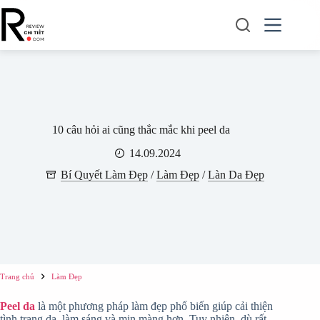
Chuyển
đến
phần
nội
dung
10 câu hỏi ai cũng thắc mắc khi peel da
14.09.2024
Bí Quyết Làm Đẹp
/
Làm Đẹp
/
Làn Da Đẹp
Trang chủ
Làm Đẹp
Peel da
là một phương pháp làm đẹp phổ biến giúp cải thiện
tình trạng da, làm sáng và mịn màng hơn. Tuy nhiên, dù rất