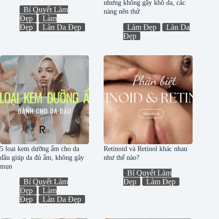
nhưng không gây khô da, các
Bí Quyết Làm
nàng nên thử
Đẹp
Làm
Đẹp
Làn Da Đẹp
Làm Đẹp
Làn Da
Đẹp
5 loại kem dưỡng ẩm cho da
Retinoid và Retinol khác nhau
dầu giúp da đủ ẩm, không gây
như thế nào?
mụn
Bí Quyết Làm
Bí Quyết Làm
Đẹp
Làm Đẹp
Đẹp
Làm
Đẹp
Làn Da Đẹp