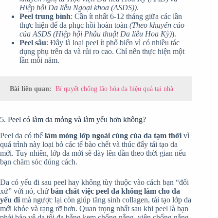
Hiệp hội Da liễu Ngoại khoa (ASDS))
.
Peel trung bình
: Cần ít nhất 6-12 tháng giữa các lần
thực hiện để da phục hồi hoàn toàn
(Theo khuyến cáo
của ASDS (Hiệp hội Phẫu thuật Da liễu Hoa Kỳ)
).
Peel sâu
: Đây là loại peel ít phổ biến vì có nhiều tác
dụng phụ trên da và rủi ro cao. Chỉ nên thực hiện một
lần mỗi năm.
Bài liên quan:
Bí quyết chống lão hóa da hiệu quả tại nhà
5. Peel có làm da mỏng và làm yếu hơn không?
Peel da có thể
làm mỏng lớp ngoài cùng của da tạm thời
vì
quá trình này loại bỏ các tế bào chết và thúc đẩy tái tạo da
mới. Tuy nhiên, lớp da mới sẽ dày lên dần theo thời gian nếu
bạn chăm sóc đúng cách.
Da có yếu đi sau peel hay không tùy thuộc vào cách bạn “đối
xử” với nó, chứ
bản chất việc peel da không làm cho da
yếu đi
mà ngược lại còn giúp tăng sinh collagen, tái tạo lớp da
mới khỏe và rạng rỡ hơn. Quan trọng nhất sau khi peel là bạn
phải bảo vệ da tối đa bằng kem chống nắng, viên chống nắng,