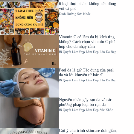
6 loại thực phẩm không nên dùng
với cà phê
Dinh Dưỡng
Sức Khỏe
Vitamin C có làm da bị kích ứng
không? Cách chọn vitamin C phù
hợp cho da nhạy cảm
Bí Quyết Làm Đẹp
Làm Đẹp
Làn Da Đẹp
Peel da là gì? Tác dụng của peel
da và lời khuyên từ bác sĩ
Bí Quyết Làm Đẹp
Làm Đẹp
Làn Da Đẹp
Nguyên nhân gây rạn da và các
phương pháp loại bỏ rạn da
Bí Quyết Làm Đẹp
Làm Đẹp
Sức Khỏe
Gợi ý chu trình skincare đơn giản,