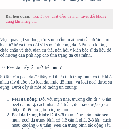
Bài liên quan:
Top 3 hoạt chất điều trị mụn tuyệt đối không
dùng khi mang thai
Việc quay lại sử dụng các sản phẩm treatment cần được thực
hiện từ từ và theo dõi sát sao tình trạng da. Nếu bạn không
chắc chắn về thời gian cụ thể, nên hỏi ý kiến bác sĩ da liễu để
có hướng dẫn phù hợp cho tình trạng da của mình.
10. Peel da mấy lần mới hết mụn?
Số lần cần peel da để thấy cải thiện tình trạng mụn có thể khác
nhau tùy thuộc vào loại da, mức độ mụn, và loại peel được sử
dụng. Dưới đây là một số thông tin chung:
Peel da nông
: Đối với mụn nhẹ, thường cần từ 4-6 lần
peel da nông, cách nhau 2-4 tuần, để thấy được sự cải
thiện rõ rệt trong tình trạng mụn.
Peel da trung bình
: Đối với mụn nặng hơn hoặc sẹo
mụn, peel da trung bình có thể cần ít nhất 2-3 lần, cách
nhau khoảng 6-8 tuần. Peel da trung bình tác động sâu