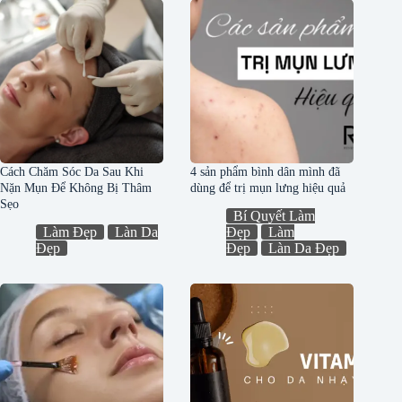
Cách Chăm Sóc Da Sau Khi
4 sản phẩm bình dân mình đã
Nặn Mụn Để Không Bị Thâm
dùng để trị mụn lưng hiệu quả
Sẹo
Bí Quyết Làm
Làm Đẹp
Làn Da
Đẹp
Làm
Đẹp
Đẹp
Làn Da Đẹp