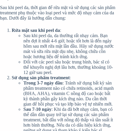
Sau khi peel da, thời gian để rửa mặt và sử dụng các sản phẩm
treatment phụ thuộc vào loại peel và mức độ nhạy cảm của da
bạn. Dưới đây là hướng dẫn chung:
Rửa mặt sau khi peel da
:
Sau khi peel da, da thường rất nhạy cảm. Bạn
nên đợi ít nhất 4-6 giờ, hoặc tốt hơn là đến ngày
hôm sau mới rửa mặt lần đầu. Hãy sử dụng nước
mát và sữa rửa mặt dịu nhẹ, không chứa cồn
hoặc hương liệu để tránh kích ứng.
Đối với các peel sâu hoặc trung bình, bác sĩ có
thể khuyến nghị đợi lâu hơn, thường khoảng 10-
12 giờ sau peel.
Sử dụng sản phẩm treatment
:
Trong 3-7 ngày đầu
: Tránh sử dụng bất kỳ sản
phẩm treatment nào có chứa retinoids, acid mạnh
(BHA, AHA), vitamin C nồng độ cao hoặc bất
kỳ thành phần gây kích ứng nào. Da cần thời
gian để hồi phục và tạo lớp bảo vệ tự nhiên mới.
Sau 7-10 ngày
: Khi da đã bớt nhạy cảm, bạn có
thể dần dần quay trở lại sử dụng các sản phẩm
treatment, bắt đầu với nồng độ thấp và tần suất ít
hơn bình thường. Nếu da có dấu hiệu kích ứng,
ngừng sử dụng và tham khảo ý kiến bác sĩ.