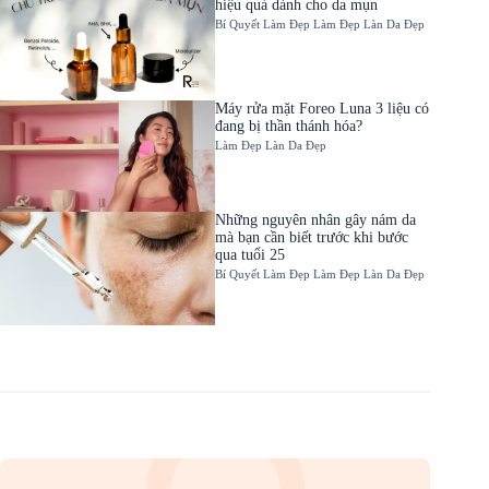
hiệu quả dành cho da mụn
Bí Quyết Làm Đẹp
Làm Đẹp
Làn Da Đẹp
Máy rửa mặt Foreo Luna 3 liệu có
đang bị thần thánh hóa?
Làm Đẹp
Làn Da Đẹp
Những nguyên nhân gây nám da
mà bạn cần biết trước khi bước
qua tuổi 25
Bí Quyết Làm Đẹp
Làm Đẹp
Làn Da Đẹp