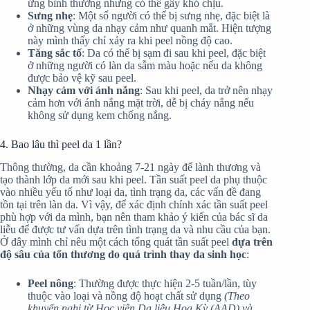
ứng bình thường nhưng có thể gây khó chịu.
Sưng nhẹ
: Một số người có thể bị sưng nhẹ, đặc biệt là
ở những vùng da nhạy cảm như quanh mắt. Hiện tượng
này mình thấy chỉ xảy ra khi peel nồng độ cao.
Tăng sắc tố
: Da có thể bị sạm đi sau khi peel, đặc biệt
ở những người có làn da sẫm màu hoặc nếu da không
được bảo vệ kỹ sau peel.
Nhạy cảm với ánh nắng
: Sau khi peel, da trở nên nhạy
cảm hơn với ánh nắng mặt trời, dễ bị cháy nắng nếu
không sử dụng kem chống nắng.
4. Bao lâu thì peel da 1 lần?
Thông thường, da cần khoảng 7-21 ngày để lành thương và
tạo thành lớp da mới sau khi peel. Tần suất peel da phụ thuộc
vào nhiều yếu tố như loại da, tình trạng da, các vấn đề đang
tồn tại trên làn da. Vì vậy, để xác định chính xác tần suất peel
phù hợp với da mình, bạn nên tham khảo ý kiến của bác sĩ da
liễu để được tư vấn dựa trên tình trạng da và nhu cầu của bạn.
Ở đây mình chỉ nêu một cách tổng quát tần suất peel
dựa trên
độ sâu của tổn thương do quá trình thay da sinh học
:
Peel nông
: Thường được thực hiện 2-5 tuần/lần, tùy
thuộc vào loại và nồng độ hoạt chất sử dụng
(Theo
khuyến nghị từ Học viện Da liễu Hoa Kỳ (AAD) và