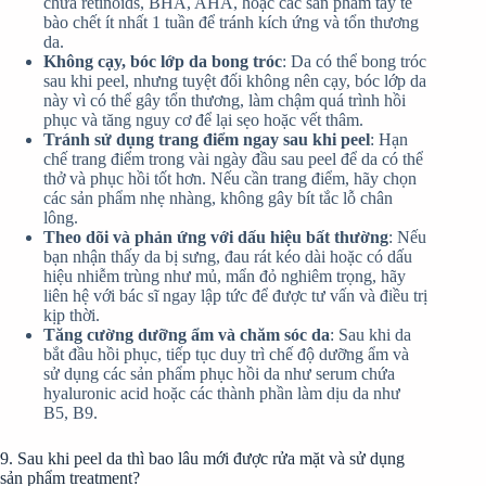
chứa retinoids, BHA, AHA, hoặc các sản phẩm tẩy tế
bào chết ít nhất 1 tuần để tránh kích ứng và tổn thương
da.
Không cạy, bóc lớp da bong tróc
: Da có thể bong tróc
sau khi peel, nhưng tuyệt đối không nên cạy, bóc lớp da
này vì có thể gây tổn thương, làm chậm quá trình hồi
phục và tăng nguy cơ để lại sẹo hoặc vết thâm.
Tránh sử dụng trang điểm ngay sau khi peel
: Hạn
chế trang điểm trong vài ngày đầu sau peel để da có thể
thở và phục hồi tốt hơn. Nếu cần trang điểm, hãy chọn
các sản phẩm nhẹ nhàng, không gây bít tắc lỗ chân
lông.
Theo dõi và phản ứng với dấu hiệu bất thường
: Nếu
bạn nhận thấy da bị sưng, đau rát kéo dài hoặc có dấu
hiệu nhiễm trùng như mủ, mẩn đỏ nghiêm trọng, hãy
liên hệ với bác sĩ ngay lập tức để được tư vấn và điều trị
kịp thời.
Tăng cường dưỡng ẩm và chăm sóc da
: Sau khi da
bắt đầu hồi phục, tiếp tục duy trì chế độ dưỡng ẩm và
sử dụng các sản phẩm phục hồi da như serum chứa
hyaluronic acid hoặc các thành phần làm dịu da như
B5, B9.
9. Sau khi peel da thì bao lâu mới được rửa mặt và sử dụng
sản phẩm treatment?