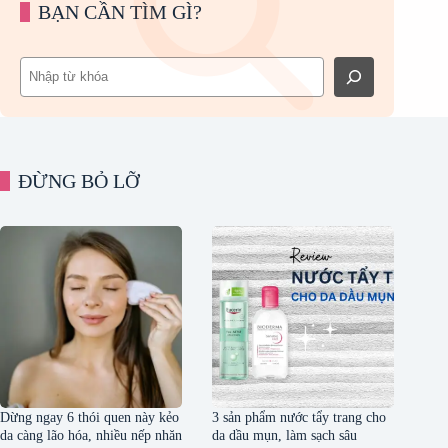
BẠN CẦN TÌM GÌ?
Tìm
kiếm
ĐỪNG BỎ LỠ
Dừng ngay 6 thói quen này kẻo
3 sản phẩm nước tẩy trang cho
da càng lão hóa, nhiều nếp nhăn
da dầu mụn, làm sạch sâu