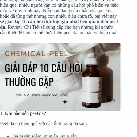
hiệu quả, nhiều người vẫn có những câu hỏi phổ biến và thắc
mắc về quy trình này. Nếu bạn đang cân nhắc việc peel da
hoặc đã từng thử nhưng còn nhiều điều chưa rõ, bài viết này
sẽ giải đáp
10 câu hỏi thường gặp nhất liên quan đến peel
da
. Review Chi Tiết sẽ cung cấp cho bạn những kiến thức
cần thiết để bạn có thể thực hiện peel da an toàn và hiệu quả.
1. Khi nào nên peel da?
Peel da có hiệu quả với các tình trạng da sau:
Da bị sẩn viêm, mụn ẩn, mụn sần