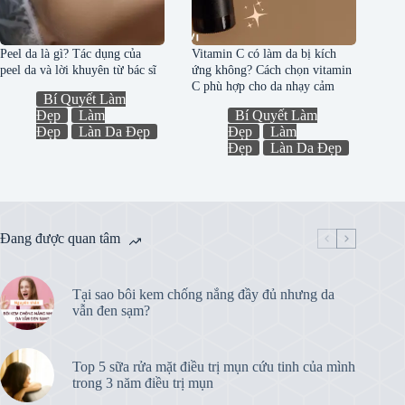
Peel da là gì? Tác dụng của
Vitamin C có làm da bị kích
peel da và lời khuyên từ bác sĩ
ứng không? Cách chọn vitamin
C phù hợp cho da nhạy cảm
Bí Quyết Làm
Đẹp
Làm
Bí Quyết Làm
Đẹp
Làn Da Đẹp
Đẹp
Làm
Đẹp
Làn Da Đẹp
Đang được quan tâm
Tại sao bôi kem chống nắng đầy đủ nhưng da
vẫn đen sạm?
Top 5 sữa rửa mặt điều trị mụn cứu tinh của mình
trong 3 năm điều trị mụn