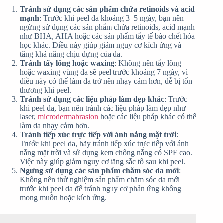
Tránh sử dụng các sản phẩm chứa retinoids và acid
mạnh
: Trước khi peel da khoảng 3–5 ngày, bạn nên
ngừng sử dụng các sản phẩm chứa retinoids, acid mạnh
như BHA, AHA hoặc các sản phẩm tẩy tế bào chết hóa
học khác. Điều này giúp giảm nguy cơ kích ứng và
tăng khả năng chịu đựng của da.
Tránh tẩy lông hoặc waxing
: Không nên tẩy lông
hoặc waxing vùng da sẽ peel trước khoảng 7 ngày, vì
điều này có thể làm da trở nên nhạy cảm hơn, dễ bị tổn
thương khi peel.
Tránh sử dụng các liệu pháp làm đẹp khác
: Trước
khi peel da, bạn nên tránh các liệu pháp làm đẹp như
laser,
microdermabrasion
hoặc các liệu pháp khác có thể
làm da nhạy cảm hơn.
Tránh tiếp xúc trực tiếp với ánh nắng mặt trời
:
Trước khi peel da, hãy tránh tiếp xúc trực tiếp với ánh
nắng mặt trời và sử dụng kem chống nắng có SPF cao.
Việc này giúp giảm nguy cơ tăng sắc tố sau khi peel.
Ngưng sử dụng các sản phẩm chăm sóc da mới
:
Không nên thử nghiệm sản phẩm chăm sóc da mới
trước khi peel da để tránh nguy cơ phản ứng không
mong muốn hoặc kích ứng.