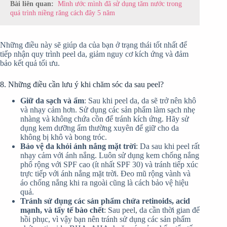
Bài liên quan:
Mình ước mình đã sử dụng tăm nước trong
quá trình niềng răng cách đây 5 năm
Những điều này sẽ giúp da của bạn ở trạng thái tốt nhất để
tiếp nhận quy trình peel da, giảm nguy cơ kích ứng và đảm
bảo kết quả tối ưu.
8. Những điều cần lưu ý khi chăm sóc da sau peel?
Giữ da sạch và ẩm
: Sau khi peel da, da sẽ trở nên khô
và nhạy cảm hơn. Sử dụng các sản phẩm làm sạch nhẹ
nhàng và không chứa cồn để tránh kích ứng. Hãy sử
dụng kem dưỡng ẩm thường xuyên để giữ cho da
không bị khô và bong tróc.
Bảo vệ da khỏi ánh nắng mặt trời
: Da sau khi peel rất
nhạy cảm với ánh nắng. Luôn sử dụng kem chống nắng
phổ rộng với SPF cao (ít nhất SPF 30) và tránh tiếp xúc
trực tiếp với ánh nắng mặt trời. Đeo mũ rộng vành và
áo chống nắng khi ra ngoài cũng là cách bảo vệ hiệu
quả.
Tránh sử dụng các sản phẩm chứa retinoids, acid
mạnh, và tẩy tế bào chết
: Sau peel, da cần thời gian để
hồi phục, vì vậy bạn nên tránh sử dụng các sản phẩm