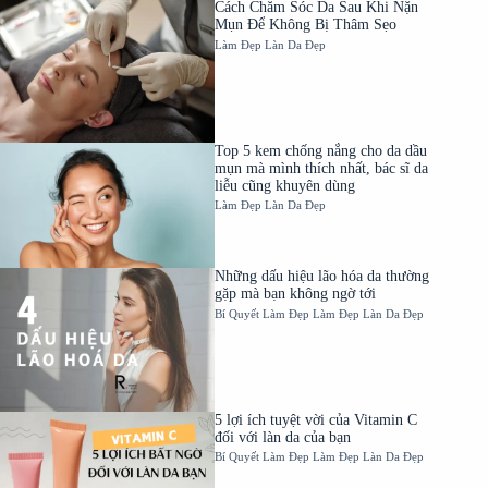
Cách Chăm Sóc Da Sau Khi Nặn
Mụn Để Không Bị Thâm Sẹo
Làm Đẹp
Làn Da Đẹp
Top 5 kem chống nắng cho da dầu
mụn mà mình thích nhất, bác sĩ da
liễu cũng khuyên dùng
Làm Đẹp
Làn Da Đẹp
Những dấu hiệu lão hóa da thường
gặp mà bạn không ngờ tới
Bí Quyết Làm Đẹp
Làm Đẹp
Làn Da Đẹp
5 lợi ích tuyệt vời của Vitamin C
đối với làn da của bạn
Bí Quyết Làm Đẹp
Làm Đẹp
Làn Da Đẹp