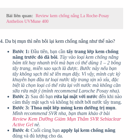
Bài liên quan:
Review kem chống nắng La Roche-Posay
Anthelios UVMune 400
4. Da bị mụn thì nên bôi lại kem chống nắng như thế nào?
Bước 1:
Đầu tiên, bạn cần
tẩy trang lớp kem chống
nắng trước đó đã bôi
.
Tùy vào loại kem chống nắng
bám tốt hay nhanh trôi mà bạn có thể dùng 1 – 2 bông
tẩy trang, miễn sao sạch là được. Bước này nếu bạn
tẩy không sạch thì sẽ lên mụn đấy. Vì vậy, mình cực kỳ
khuyên bạn đầu tư loại nước tẩy trang xịn xò xíu, đặc
biệt là chọn loại có thể rửa lại với nước mà không cần
sữa rửa mặt ý (mình recommend Laroche Posay nha)
.
Bước 2:
Sau đó bạn
rửa lại mặt với nước
đến khi nào
cảm thấy mặt sạch và không bị nhớt bởi nước tẩy trang.
Bước 3:
Thoa một lớp mỏng kem dưỡng trị mụn
.
Mình recommend SVR nha, bạn tham khảo ở bài
Review Kem Dưỡng Giảm Mụn Thâm SVR Sebiaclear
Active Gel
nè.
Bước 4:
Cuối cùng bạn
apply lại kem chống nắng
đúng và đủ lượng cho da.