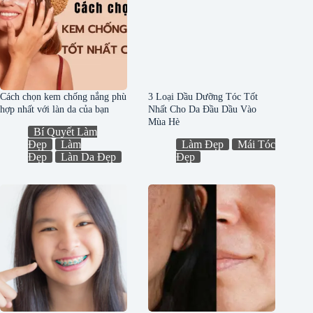
Cách chọn kem chống nắng phù
3 Loại Dầu Dưỡng Tóc Tốt
hợp nhất với làn da của bạn
Nhất Cho Da Đầu Dầu Vào
Mùa Hè
Bí Quyết Làm
Đẹp
Làm
Làm Đẹp
Mái Tóc
Đẹp
Làn Da Đẹp
Đẹp