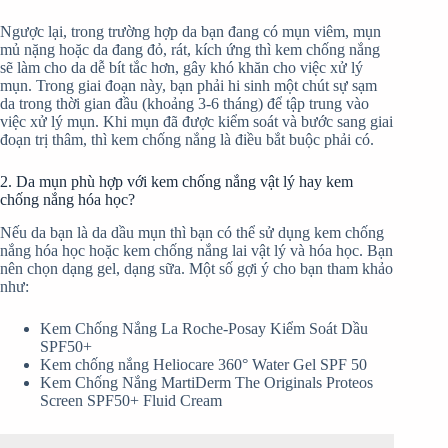
Ngược lại, trong trường hợp da bạn đang có mụn viêm, mụn
mủ nặng hoặc da đang đỏ, rát, kích ứng thì kem chống nắng
sẽ làm cho da dễ bít tắc hơn, gây khó khăn cho việc xử lý
mụn. Trong giai đoạn này, bạn phải hi sinh một chút sự sạm
da trong thời gian đầu (khoảng 3-6 tháng) để tập trung vào
việc xử lý mụn. Khi mụn đã được kiểm soát và bước sang giai
đoạn trị thâm, thì kem chống nắng là điều bắt buộc phải có.
2. Da mụn phù hợp với kem chống nắng vật lý hay kem
chống nắng hóa học?
Nếu da bạn là da dầu mụn thì bạn có thể sử dụng kem chống
nắng hóa học hoặc kem chống nắng lai vật lý và hóa học. Bạn
nên chọn dạng gel, dạng sữa. Một số gợi ý cho bạn tham khảo
như:
Kem Chống Nắng La Roche-Posay Kiểm Soát Dầu
SPF50+
Kem chống nắng Heliocare 360° Water Gel SPF 50
Kem Chống Nắng MartiDerm The Originals Proteos
Screen SPF50+ Fluid Cream