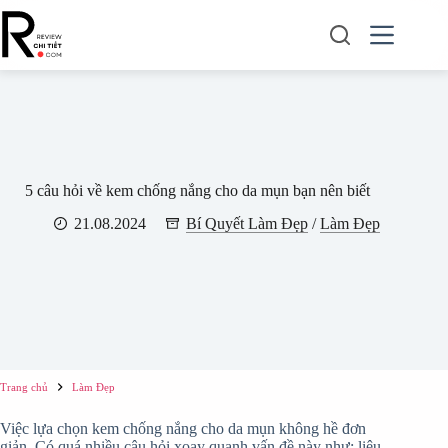
Chuyển
đến
phần
nội
dung
5 câu hỏi về kem chống nắng cho da mụn bạn nên biết
21.08.2024
Bí Quyết Làm Đẹp
/
Làm Đẹp
Trang chủ
Làm Đẹp
Việc lựa chọn kem chống nắng cho da mụn không hề đơn
giản. Có quá nhiều câu hỏi xoay quanh vấn đề này như: liệu