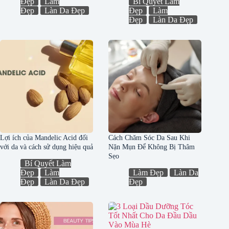
Đẹp
Làm
Bí Quyết Làm
Đẹp
Làn Da Đẹp
Đẹp
Làm
Đẹp
Làn Da Đẹp
Lợi ích của Mandelic Acid đối
Cách Chăm Sóc Da Sau Khi
với da và cách sử dụng hiệu quả
Nặn Mụn Để Không Bị Thâm
Sẹo
Bí Quyết Làm
Đẹp
Làm
Làm Đẹp
Làn Da
Đẹp
Làn Da Đẹp
Đẹp