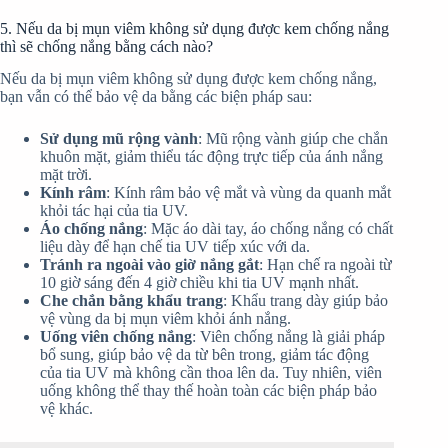
5. Nếu da bị mụn viêm không sử dụng được kem chống nắng
thì sẽ chống nắng bằng cách nào?
Nếu da bị mụn viêm không sử dụng được kem chống nắng,
bạn vẫn có thể bảo vệ da bằng các biện pháp sau:
Sử dụng mũ rộng vành
: Mũ rộng vành giúp che chắn
khuôn mặt, giảm thiểu tác động trực tiếp của ánh nắng
mặt trời.
Kính râm
: Kính râm bảo vệ mắt và vùng da quanh mắt
khỏi tác hại của tia UV.
Áo chống nắng
: Mặc áo dài tay, áo chống nắng có chất
liệu dày để hạn chế tia UV tiếp xúc với da.
Tránh ra ngoài vào giờ nắng gắt
: Hạn chế ra ngoài từ
10 giờ sáng đến 4 giờ chiều khi tia UV mạnh nhất.
Che chắn bằng khẩu trang
: Khẩu trang dày giúp bảo
vệ vùng da bị mụn viêm khỏi ánh nắng.
Uống viên chống nắng
: Viên chống nắng là giải pháp
bổ sung, giúp bảo vệ da từ bên trong, giảm tác động
của tia UV mà không cần thoa lên da. Tuy nhiên, viên
uống không thể thay thế hoàn toàn các biện pháp bảo
vệ khác.