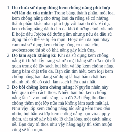
Do chưa sử dụng đúng kem chống nắng phù hợp
với làn da của mình:
Trong bảng thành phần, mỗi loại
kem chống nắng cho từng loại da riêng sẽ có những
thành phần khác nhau phù hợp với loại da đó. Ví dụ,
kem chống nắng dành cho da khô thường chứa vitamin
E hoặc dầu Jojoba để dưỡng ẩm nhưng nếu da dầu sử
dụng thì có thể sẽ bị lên mụn. Hoặc nếu da bạn nhạy
cảm mà sử dụng kem chống nắng có chứa cồn,
avobenzone thì sẽ có khả năng gây kích ứng.
Do làm sạch không kĩ:
Khi đã sử dụng kem chống
nắng thì bước tẩy trang và rửa mặt bằng sữa rửa mặt rất
quan trọng để lấy sạch bụi bẩn và lớp kem chống nắng
đang bám chặt trên da. Bạn cần tìm hiểu xem loại kem
chống nắng bạn đang sử dụng là loại bám chặt hay
nhanh trôi để có cách làm sạch hiệu quả nhất.
Do bôi chồng kem chống nắng:
Nguyên nhân này
liên quan đến cách thoa. Nhiều bạn bôi kem chống
nắng lần 1 vào buổi sáng, sau đó 2-3 tiếng thì dặm
chồng thêm một lớp nữa mà không làm sạch mặt lại.
Như vậy lớp kem chống nắng lúc sáng kèm theo dầu
nhờn, bụi bẩn và lớp kem chống nắng bạn vừa apply
thêm, tất cả sẽ gây bít tắc lỗ chân lông một cách nặng
nề. Bạn duy trì thoa như vậy hàng ngày thì sớm muộn
cũng sẽ lên mụn.