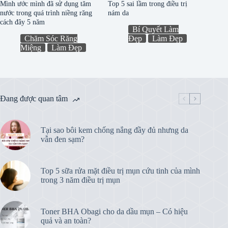
Mình ước mình đã sử dụng tăm
Top 5 sai lầm trong điều trị
nước trong quá trình niềng răng
nám da
cách đây 5 năm
Bí Quyết Làm
Chăm Sóc Răng
Đẹp
Làm Đẹp
Miệng
Làm Đẹp
Đang được quan tâm
Tại sao bôi kem chống nắng đầy đủ nhưng da
vẫn đen sạm?
Top 5 sữa rửa mặt điều trị mụn cứu tinh của mình
trong 3 năm điều trị mụn
Toner BHA Obagi cho da dầu mụn – Có hiệu
quả và an toàn?