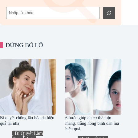
Tìm
kiếm
ĐỪNG BỎ LỠ
Bí quyết chống lão hóa da hiệu
6 bước giúp da cơ thể mịn
quả tại nhà
màng, trắng hồng bình dân mà
hiệu quả
Bí Quyết Làm