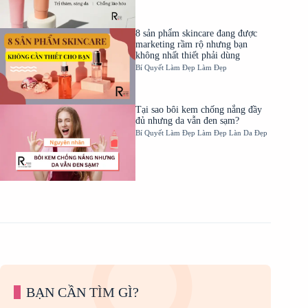
8 sản phẩm skincare đang được
marketing rầm rộ nhưng bạn
không nhất thiết phải dùng
Bí Quyết Làm Đẹp
Làm Đẹp
Tại sao bôi kem chống nắng đầy
đủ nhưng da vẫn đen sạm?
Bí Quyết Làm Đẹp
Làm Đẹp
Làn Da Đẹp
BẠN CẦN TÌM GÌ?