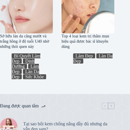
Sở hữu làn da căng mướt và
Top 4 loại kem trị thâm mụn
trắng hồng ở độ tuổi U40 nhờ
hiệu quả được bác sĩ khuyên
những thói quen này
dùng
Bí Quyết Làm
Làm Đẹp
Làn Da
Đẹp
Dinh
Đẹp
Dưỡng
Làm
Đẹp
Làn Da
Đẹp
Sức Khỏe
Đang được quan tâm
Tại sao bôi kem chống nắng đầy đủ nhưng da
vẫn đen sạm?