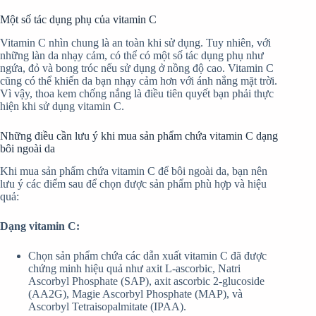
Một số tác dụng phụ của vitamin C
Vitamin C nhìn chung là an toàn khi sử dụng. Tuy nhiên, với
những làn da nhạy cảm, có thể có một số tác dụng phụ như
ngứa, đỏ và bong tróc nếu sử dụng ở nồng độ cao. Vitamin C
cũng có thể khiến da bạn nhạy cảm hơn với ánh nắng mặt trời.
Vì vậy, thoa kem chống nắng là điều tiên quyết bạn phải thực
hiện khi sử dụng vitamin C.
Những điều cần lưu ý khi mua sản phẩm chứa vitamin C dạng
bôi ngoài da
Khi mua sản phẩm chứa vitamin C để bôi ngoài da, bạn nên
lưu ý các điểm sau để chọn được sản phẩm phù hợp và hiệu
quả:
Dạng vitamin C:
Chọn sản phẩm chứa các dẫn xuất vitamin C đã được
chứng minh hiệu quả như axit L-ascorbic, Natri
Ascorbyl Phosphate (SAP), axit ascorbic 2-glucoside
(AA2G), Magie Ascorbyl Phosphate (MAP), và
Ascorbyl Tetraisopalmitate (IPAA).