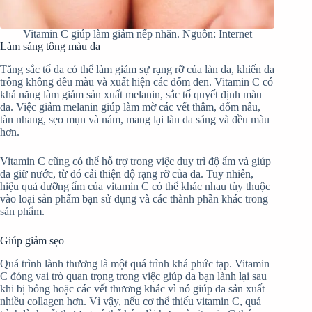
Vitamin C giúp làm giảm nếp nhăn. Nguồn: Internet
Làm sáng tông màu da
Tăng sắc tố da có thể làm giảm sự rạng rỡ của làn da, khiến da
trông không đều màu và xuất hiện các đốm đen. Vitamin C có
khả năng làm giảm sản xuất melanin, sắc tố quyết định màu
da. Việc giảm melanin giúp làm mờ các vết thâm, đốm nâu,
tàn nhang, sẹo mụn và nám, mang lại làn da sáng và đều màu
hơn.
Vitamin C cũng có thể hỗ trợ trong việc duy trì độ ẩm và giúp
da giữ nước, từ đó cải thiện độ rạng rỡ của da. Tuy nhiên,
hiệu quả dưỡng ẩm của vitamin C có thể khác nhau tùy thuộc
vào loại sản phẩm bạn sử dụng và các thành phần khác trong
sản phẩm.
Giúp giảm sẹo
Quá trình lành thương là một quá trình khá phức tạp. Vitamin
C đóng vai trò quan trọng trong việc giúp da bạn lành lại sau
khi bị bỏng hoặc các vết thương khác vì nó giúp da sản xuất
nhiều collagen hơn. Vì vậy, nếu cơ thể thiếu vitamin C, quá