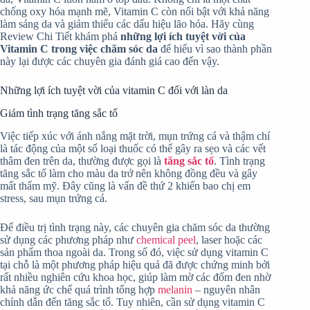
chống oxy hóa mạnh mẽ, Vitamin C còn nổi bật với khả năng
làm sáng da và giảm thiểu các dấu hiệu lão hóa. Hãy cùng
Review Chi Tiết khám phá
những lợi ích tuyệt vời của
Vitamin C trong việc chăm sóc da
để hiểu vì sao thành phần
này lại được các chuyên gia đánh giá cao đến vậy.
Những lợi ích tuyệt vời của vitamin C đối với làn da
Giảm tình trạng tăng sắc tố
Việc tiếp xúc với ánh nắng mặt trời, mụn trứng cá và thậm chí
là tác động của một số loại thuốc có thể gây ra sẹo và các vết
thâm đen trên da, thường được gọi là
tăng sắc tố
. Tình trạng
tăng sắc tố làm cho màu da trở nên không đồng đều và gây
mất thẩm mỹ. Đây cũng là vấn đề thứ 2 khiến bao chị em
stress, sau mụn trứng cá.
Để điều trị tình trạng này, các chuyên gia chăm sóc da thường
sử dụng các phương pháp như
chemical peel
, laser hoặc các
sản phẩm thoa ngoài da. Trong số đó, việc sử dụng vitamin C
tại chỗ là một phương pháp hiệu quả đã được chứng minh bởi
rất nhiều nghiên cứu khoa học, giúp làm mờ các đốm đen nhờ
khả năng ức chế quá trình tổng hợp
melanin
– nguyên nhân
chính dẫn đến tăng sắc tố. Tuy nhiên, cần sử dụng vitamin C