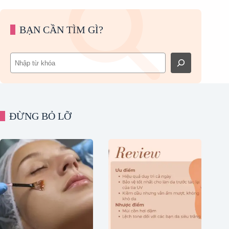
BẠN CẦN TÌM GÌ?
Tìm
kiếm
ĐỪNG BỎ LỠ