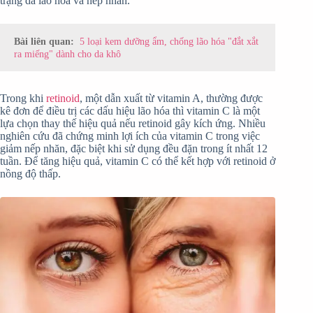
trạng da lão hóa và nếp nhăn.
Bài liên quan:
5 loại kem dưỡng ẩm, chống lão hóa "đắt xắt
ra miếng" dành cho da khô
Trong khi
retinoid
, một dẫn xuất từ vitamin A, thường được
kê đơn để điều trị các dấu hiệu lão hóa thì vitamin C là một
lựa chọn thay thế hiệu quả nếu retinoid gây kích ứng. Nhiều
nghiên cứu đã chứng minh lợi ích của vitamin C trong việc
giảm nếp nhăn, đặc biệt khi sử dụng đều đặn trong ít nhất 12
tuần. Để tăng hiệu quả, vitamin C có thể kết hợp với retinoid ở
nồng độ thấp.