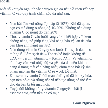
sóc da
Một số khuyến nghị từ các chuyên gia da liễu về cách kết hợp
vitamin C vào quy trình chăm sóc da như sau:
Nên bắt đầu với nồng độ thấp (5-10%). Khi đã quen,
bạn có thể dùng ở nồng độ 10-20%. Không nên dùng
vitamin C có nồng độ trên 20%.
Thoa vitamin C vào buổi sáng vì khi kết hợp với kem
chống nắng, nó giúp tăng khả năng bảo vệ làn da của
bạn khỏi ánh nắng mặt trời.
Nên dùng vitamin C ngay sau bước làm sạch da, theo
thứ tự là: Làm sạch da – Toner (có hoặc không đều
được) – Serum vitamin C – Kem dưỡng. Vì vitamin C
rất nhạy cảm với nhiệt độ và pH của da, nên khi da
đang ở trạng thái cân bằng nhất, chưa thoa bất kỳ sản
phẩm nào lên thì vitamin C sẽ work tốt nhất.
Khi serum vitamin C đổi màu chứng tỏ đã bị oxy hóa,
bạn nên bỏ đi và đừng tiếc vì tiếp tục dùng có thể làm
cho da bạn bị tối màu hơn.
Tuyệt đối không dùng vitamin C nguyên chất (L-
ascobic acid) trên nền da có mụn.
Loan Nguyen