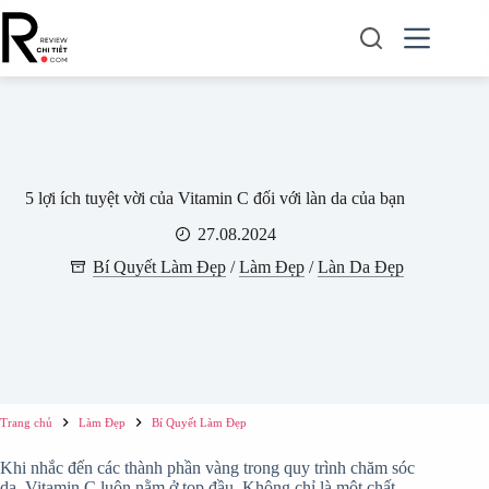
Chuyển
đến
phần
nội
dung
5 lợi ích tuyệt vời của Vitamin C đối với làn da của bạn
27.08.2024
Bí Quyết Làm Đẹp
/
Làm Đẹp
/
Làn Da Đẹp
Trang chủ
Làm Đẹp
Bí Quyết Làm Đẹp
Khi nhắc đến các thành phần vàng trong quy trình chăm sóc
da, Vitamin C luôn nằm ở top đầu. Không chỉ là một chất