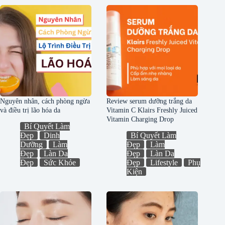
Nguyên nhân, cách phòng ngừa
Review serum dưỡng trắng da
và điều trị lão hóa da
Vitamin C Klairs Freshly Juiced
Vitamin Charging Drop
Bí Quyết Làm
Đẹp
Dinh
Bí Quyết Làm
Dưỡng
Làm
Đẹp
Làm
Đẹp
Làn Da
Đẹp
Làn Da
Đẹp
Sức Khỏe
Đẹp
Lifestyle
Phụ
Kiện