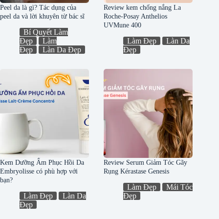
Peel da là gì? Tác dụng của
Review kem chống nắng La
peel da và lời khuyên từ bác sĩ
Roche-Posay Anthelios
UVMune 400
Bí Quyết Làm
Đẹp
Làm
Làm Đẹp
Làn Da
Đẹp
Làn Da Đẹp
Đẹp
Kem Dưỡng Ẩm Phục Hồi Da
Review Serum Giảm Tóc Gãy
Embryolisse có phù hợp với
Rụng Kérastase Genesis
bạn?
Làm Đẹp
Mái Tóc
Làm Đẹp
Làn Da
Đẹp
Đẹp