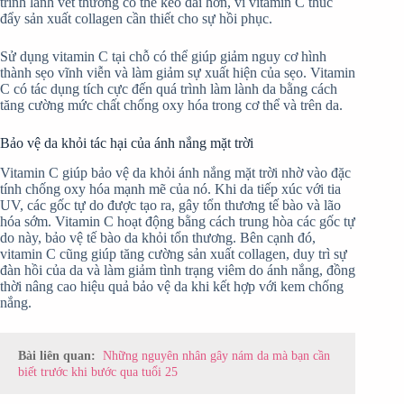
trình lành vết thương có thể kéo dài hơn, vì vitamin C thúc
đẩy sản xuất collagen cần thiết cho sự hồi phục.
Sử dụng vitamin C tại chỗ có thể giúp giảm nguy cơ hình
thành sẹo vĩnh viễn và làm giảm sự xuất hiện của sẹo. Vitamin
C có tác dụng tích cực đến quá trình làm lành da bằng cách
tăng cường mức chất chống oxy hóa trong cơ thể và trên da.
Bảo vệ da khỏi tác hại của ánh nắng mặt trời
Vitamin C giúp bảo vệ da khỏi ánh nắng mặt trời nhờ vào đặc
tính chống oxy hóa mạnh mẽ của nó. Khi da tiếp xúc với tia
UV, các gốc tự do được tạo ra, gây tổn thương tế bào và lão
hóa sớm. Vitamin C hoạt động bằng cách trung hòa các gốc tự
do này, bảo vệ tế bào da khỏi tổn thương. Bên cạnh đó,
vitamin C cũng giúp tăng cường sản xuất collagen, duy trì sự
đàn hồi của da và làm giảm tình trạng viêm do ánh nắng, đồng
thời nâng cao hiệu quả bảo vệ da khi kết hợp với kem chống
nắng.
Bài liên quan:
Những nguyên nhân gây nám da mà bạn cần
biết trước khi bước qua tuổi 25