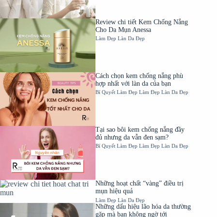
Review chi tiết Kem Chống Nắng
Cho Da Mụn Anessa
Làm Đẹp
Làn Da Đẹp
Cách chọn kem chống nắng phù
hợp nhất với làn da của bạn
Bí Quyết Làm Đẹp
Làm Đẹp
Làn Da Đẹp
Tại sao bôi kem chống nắng đầy
đủ nhưng da vẫn đen sạm?
Bí Quyết Làm Đẹp
Làm Đẹp
Làn Da Đẹp
Những hoạt chất “vàng” điều trị
mụn hiệu quả
Làm Đẹp
Làn Da Đẹp
Những dấu hiệu lão hóa da thường
gặp mà bạn không ngờ tới