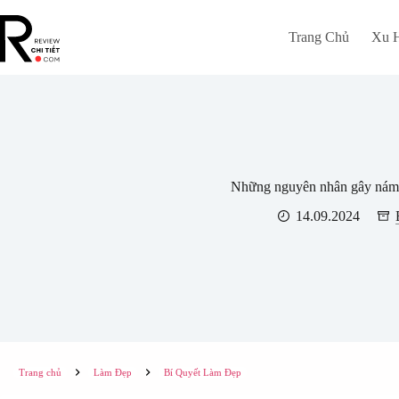
Chuyển
đến
Trang Chủ
Xu 
phần
nội
dung
Những nguyên nhân gây nám d
14.09.2024
Trang chủ
Làm Đẹp
Bí Quyết Làm Đẹp