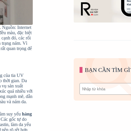
 Nguồn: Internet
đều màu, đặc biệt
 cạnh đó, các rối
h trạng nám. Vì
 rất quan trọng để
BẠN CẦN TÌM GÌ
ng của tia UV
 thời gian. Da
Tìm
m vụ sản xuất
kiếm
 xúc quá nhiều với
động mạnh mẽ, dẫn
 màu và nám da.
 làm suy yếu
hàng
. Các gốc tự do
astin, làm da yếu
 nên rõ rệt hơn