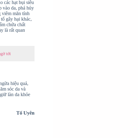
 các hạt bụi siêu
p vào da, phá hủy
g viêm mãn tính
tố gây hại khác,
hẩm chứa chất
y là rất quan
gờ tới
ngừa hiệu quả,
chăm sóc da và
giữ làn da khỏe
Tố Uyên