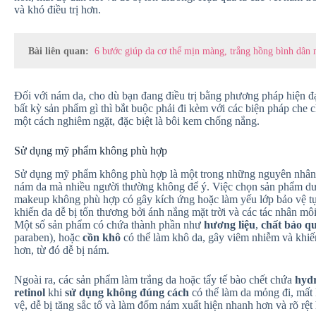
và khó điều trị hơn.
Bài liên quan:
6 bước giúp da cơ thể mịn màng, trắng hồng bình dân 
Đối với nám da, cho dù bạn đang điều trị bằng phương pháp hiện đạ
bất kỳ sản phẩm gì thì bắt buộc phải đi kèm với các biện pháp che 
một cách nghiêm ngặt, đặc biệt là bôi kem chống nắng.
Sử dụng mỹ phẩm không phù hợp
Sử dụng mỹ phẩm không phù hợp là một trong những nguyên nhân
nám da mà nhiều người thường không để ý. Việc chọn sản phẩm d
makeup không phù hợp có gây kích ứng hoặc làm yếu lớp bảo vệ tự
khiến da dễ bị tổn thương bởi ánh nắng mặt trời và các tác nhân mô
Một số sản phẩm có chứa thành phần như
hương liệu
,
chất bảo q
paraben), hoặc
cồn khô
có thể làm khô da, gây viêm nhiễm và khi
hơn, từ đó dễ bị nám.
Ngoài ra, các sản phẩm làm trắng da hoặc tẩy tế bào chết chứa
hyd
retinol
khi
sử dụng không đúng cách
có thể làm da mỏng đi, mất
vệ, dễ bị tăng sắc tố và làm đốm nám xuất hiện nhanh hơn và rõ rệt