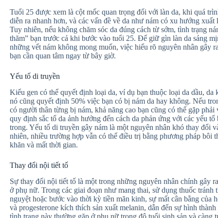
Tuổi 25 được xem là cột mốc quan trọng đối với làn da, khi quá trìn
diễn ra nhanh hơn, và các vấn đề về da như nám có xu hướng xuất h
Tuy nhiên, nếu không chăm sóc da đúng cách từ sớm, tình trạng ná
thăm” bạn trước cả khi bước vào tuổi 25. Để giữ gìn làn da sáng m
những vết nám không mong muốn, việc hiểu rõ nguyên nhân gây r
bạn cần quan tâm ngay từ bây giờ.
Yếu tố di truyền
Kiểu gen có thể quyết định loại da, ví dụ bạn thuộc loại da dầu, da
nó cũng quyết định 50% việc bạn có bị nám da hay không. Nếu tro
có người thân từng bị nám, khả năng cao bạn cũng có thể gặp phải
quy định sắc tố da ảnh hưởng đến cách da phản ứng với các yếu tố
trong. Yếu tố di truyền gây nám là một nguyên nhân khó thay đổi 
nhiên, nhiều trường hợp vẫn có thể điều trị bằng phương pháp bôi 
khăn và mất thời gian.
Thay đổi nội tiết tố
Sự thay đổi nội tiết tố là một trong những nguyên nhân chính gây ra
ở phụ nữ. Trong các giai đoạn như mang thai, sử dụng thuốc tránh th
nguyệt hoặc bước vào thời kỳ tiền mãn kinh, sự mất cân bằng của 
và progesterone kích thích sản xuất melanin, dẫn đến sự hình thành
tình trạng này thường gặp ở phụ nữ trong độ tuổi sinh sản và càng 