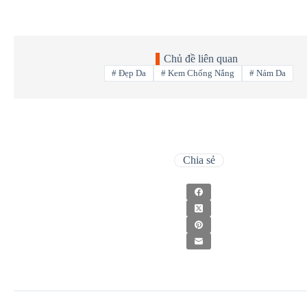
Chủ đề liên quan
#
Đẹp Da
#
Kem Chống Nắng
#
Nám Da
Chia sẻ