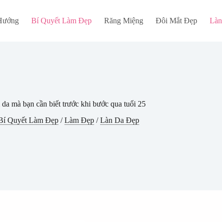
Hướng
Bí Quyết Làm Đẹp
Răng Miệng
Đôi Mắt Đẹp
Làn
a mà bạn cần biết trước khi bước qua tuổi 25
Bí Quyết Làm Đẹp
/
Làm Đẹp
/
Làn Da Đẹp