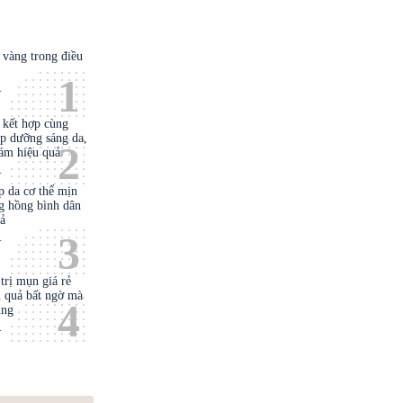
t vàng trong điều
.
t kết hợp cùng
úp dưỡng sáng da,
ám hiệu quả
.
p da cơ thể mịn
g hồng bình dân
uả
.
trị mụn giá rẻ
 quả bất ngờ mà
ùng
.