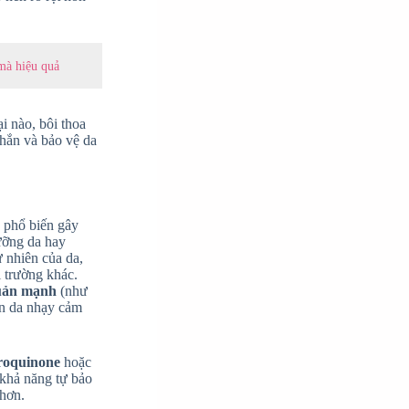
mà hiệu quả
i nào, bôi thoa
chắn và bảo vệ da
 phổ biến gây
ưỡng da hay
 nhiên của da,
i trường khác.
uản mạnh
(như
ến da nhạy cảm
roquinone
hoặc
 khả năng tự bảo
 hơn.