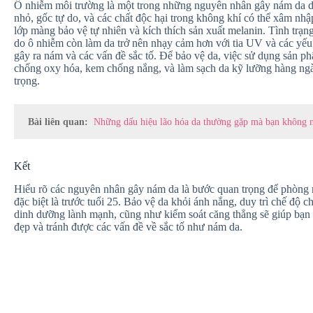
Ô nhiễm môi trường là một trong những nguyên nhân gây nám da do
nhỏ, gốc tự do, và các chất độc hại trong không khí có thể xâm nhậ
lớp màng bảo vệ tự nhiên và kích thích sản xuất melanin. Tình trạn
do ô nhiễm còn làm da trở nên nhạy cảm hơn với tia UV và các yếu 
gây ra nám và các vấn đề sắc tố. Để bảo vệ da, việc sử dụng sản p
chống oxy hóa, kem chống nắng, và làm sạch da kỹ lưỡng hàng ngà
trọng.
Bài liên quan:
Những dấu hiệu lão hóa da thường gặp mà bạn không n
Kết
Hiểu rõ các nguyên nhân gây nám da là bước quan trọng để phòng 
đặc biệt là trước tuổi 25. Bảo vệ da khỏi ánh nắng, duy trì chế độ 
dinh dưỡng lành mạnh, cũng như kiểm soát căng thẳng sẽ giúp bạn 
đẹp và tránh được các vấn đề về sắc tố như nám da.