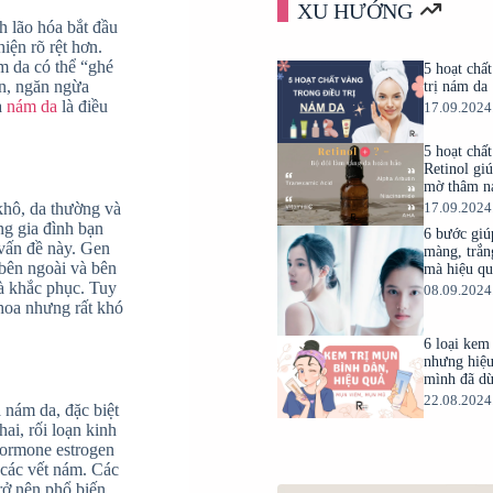
XU HƯỚNG
h lão hóa bắt đầu
iện rõ rệt hơn.
m da có thể “ghé
5 hoạt chấ
ịn, ngăn ngừa
trị nám da
a
nám da
là điều
17.09.2024
5 hoạt chấ
Retinol gi
mờ thâm n
 khô, da thường và
17.09.2024
ng gia đình bạn
6 bước giú
 vấn đề này. Gen
màng, trắn
 bên ngoài và bên
mà hiệu q
và khắc phục. Tuy
08.09.2024
thoa nhưng rất khó
6 loại kem 
nhưng hiệu
mình đã d
22.08.2024
 nám da, đặc biệt
ai, rối loạn kinh
hormone estrogen
 các vết nám. Các
trở nên phổ biến