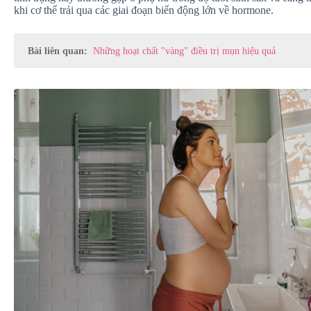
khi cơ thể trải qua các giai đoạn biến động lớn về hormone.
Bài liên quan:
Những hoạt chất "vàng" điều trị mụn hiệu quả