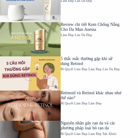
Làm Đẹp
Làn Da Đẹp
Review chi tiết Kem Chống Nắng
Cho Da Mụn Anessa
Làm Đẹp
Làn Da Đẹp
5 thắc mắc thường gặp khi sử
dụng Retinol
Bí Quyết Làm Đẹp
Làm Đẹp
Làn Da Đẹp
Retinoid và Retinol khác nhau như
thế nào?
Bí Quyết Làm Đẹp
Làm Đẹp
Nguyên nhân gây rạn da và các
phương pháp loại bỏ rạn da
Bí Quyết Làm Đẹp
Làm Đẹp
Sức Khỏe