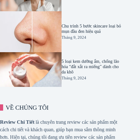
Chu trình 5 bước skincare loại bỏ
mụn đầu đen hiệu quả
Tháng 9, 2024
5 loại kem dưỡng ẩm, chống lão
hóa “đắt xắt ra miếng” dành cho
da khô
Tháng 9, 2024
VỀ CHÚNG TÔI
Review Chi Tiết
là chuyên trang review các sản phẩm một
cách chi tiết và khách quan, giúp bạn mua sắm thông minh
hơn. Hiện tại, chúng tôi đang ưu tiên review các sản phẩm