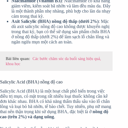
Niacinamide (Vitamin B3)
: Niacinamide có khả năng
giảm viêm, kiểm soát bã nhờn và làm đều màu da. Đây
là một thành phần nhẹ nhàng, phù hợp cho làn da nhạy
cảm trong thai kỳ.
Axit Salicylic (BHA) nồng độ thấp
(dưới 2%)
: Mặc
dù axit salicylic nồng độ cao không được khuyến nghị
trong thai kỳ, bạn có thể sử dụng sản phẩm chứa BHA
ở nồng độ thấp (dưới 2%) để làm sạch lỗ chân lông và
ngăn ngừa mụn một cách an toàn.
Bài liên quan:
Các bước chăm sóc da buổi sáng hiệu quả,
khoa học
Salicylic Acid (BHA) nồng độ cao
Salicylic Acid (BHA) là một hoạt chất phổ biến trong việc
điều trị mụn, có mặt trong rất nhiều loại thuốc không cần kê
đơn khác nhau. BHA có khả năng thẩm thấu sâu vào lỗ chân
lông và loại bỏ bã nhờn, tế bào chết. Tuy nhiên, phụ nữ mang
thai nên thận trọng khi sử dụng BHA, đặc biệt là ở
nồng độ
cao (trên 2%) và dạng uống
.