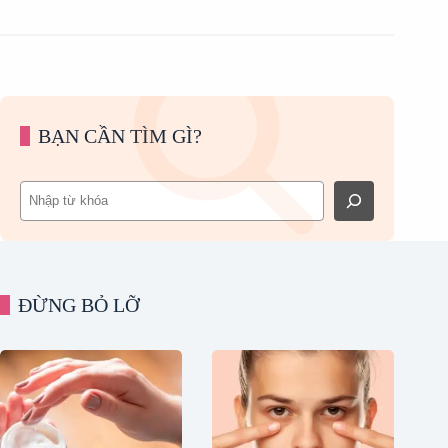
BẠN CẦN TÌM GÌ?
Tìm
kiếm
ĐỪNG BỎ LỠ