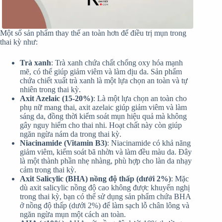
Một số sản phẩm thay thế an toàn hơn để điều trị mụn trong
thai kỳ như:
Trà xanh
: Trà xanh chứa chất chống oxy hóa mạnh
mẽ, có thể giúp giảm viêm và làm dịu da. Sản phẩm
chứa chiết xuất trà xanh là một lựa chọn an toàn và tự
nhiên trong thai kỳ.
Axit Azelaic
(15-20%)
: Là một lựa chọn an toàn cho
phụ nữ mang thai, axit azelaic giúp giảm viêm và làm
sáng da, đồng thời kiểm soát mụn hiệu quả mà không
gây nguy hiểm cho thai nhi. Hoạt chất này còn giúp
ngăn ngừa nám da trong thai kỳ.
Niacinamide (Vitamin B3)
: Niacinamide có khả năng
giảm viêm, kiểm soát bã nhờn và làm đều màu da. Đây
là một thành phần nhẹ nhàng, phù hợp cho làn da nhạy
cảm trong thai kỳ.
Axit Salicylic (BHA) nồng độ thấp
(dưới 2%)
: Mặc
dù axit salicylic nồng độ cao không được khuyến nghị
trong thai kỳ, bạn có thể sử dụng sản phẩm chứa BHA
ở nồng độ thấp (dưới 2%) để làm sạch lỗ chân lông và
ngăn ngừa mụn một cách an toàn.