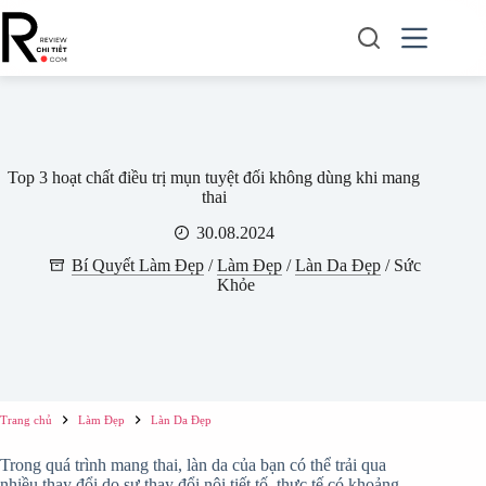
Chuyển
đến
phần
nội
dung
Top 3 hoạt chất điều trị mụn tuyệt đối không dùng khi mang
thai
30.08.2024
Bí Quyết Làm Đẹp
/
Làm Đẹp
/
Làn Da Đẹp
/
Sức
Khỏe
Trang chủ
Làm Đẹp
Làn Da Đẹp
Trong quá trình mang thai, làn da của bạn có thể trải qua
nhiều thay đổi do sự thay đổi nội tiết tố, thực tế có khoảng