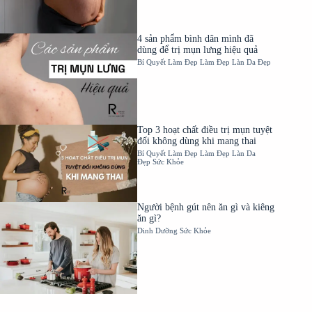
4 sản phẩm bình dân mình đã
dùng để trị mụn lưng hiệu quả
Bí Quyết Làm Đẹp
Làm Đẹp
Làn Da Đẹp
Top 3 hoạt chất điều trị mụn tuyệt
đối không dùng khi mang thai
Bí Quyết Làm Đẹp
Làm Đẹp
Làn Da
Đẹp
Sức Khỏe
Người bệnh gút nên ăn gì và kiêng
ăn gì?
Dinh Dưỡng
Sức Khỏe