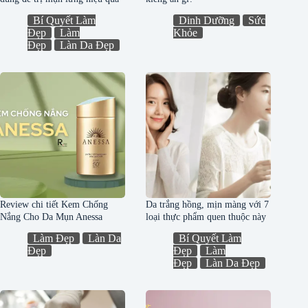
Bí Quyết Làm
Dinh Dưỡng
Sức
Đẹp
Làm
Khỏe
Đẹp
Làn Da Đẹp
Review chi tiết Kem Chống
Da trắng hồng, mịn màng với 7
Nắng Cho Da Mụn Anessa
loại thực phẩm quen thuộc này
Làm Đẹp
Làn Da
Bí Quyết Làm
Đẹp
Đẹp
Làm
Đẹp
Làn Da Đẹp