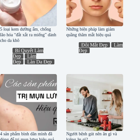
5 loại kem dưỡng ẩm, chống
Những biện pháp làm giảm
lão hóa “đắt xắt ra miếng” dành
quầng thâm mắt hiệu quả
cho da khô
Đôi Mắt Đẹp
Làm
Bí Quyết Làm
Đẹp
Đẹp
Làm
Đẹp
Làn Da Đẹp
4 sản phẩm bình dân mình đã
Người bệnh gút nên ăn gì và
dùng để trị mụn lưng hiệu quả
kiêng ăn gì?