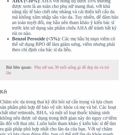
AHA (<10%)
: AHA với nồng độ dưới 10% thường
được xem là an toàn cho phụ nữ mang thai, với khả
năng tẩy tế bào chết nhẹ nhàng và cải thiện kết cấu da
mà không xâm nhập sâu vào da. Tuy nhiên, để đảm bảo
an toàn tuyệt đối, mẹ bầu nên tham khảo ý kiến bác sĩ
trước khi sử dụng sản phẩm chứa AHA để tránh bất kỳ
rủi ro nào.
Benzol Peroxide (<5%)
: Các mẹ bầu bị mụn viêm có
thể sử dụng BPO để làm giảm sưng, viêm nhưng phải
theo chỉ định của bác sĩ da liễu.
Bài liên quan:
Phụ nữ sau 30 tuổi uống gì để đẹp da và trẻ
lâu
Kết
Chăm sóc da trong thai kỳ đòi hỏi sự cẩn trọng và lựa chọn
sản phẩm phù hợp để bảo vệ sức khỏe cả mẹ và bé. Các hoạt
chất như retinoids, BHA, và một số loại thuốc kháng sinh
không nên được sử dụng trong thời gian này do nguy cơ tiềm
ẩn đối với thai nhi. Luôn luôn tham khảo ý kiến bác sĩ để tìm
ra giải pháp phù hợp nhất cho làn da của bạn. Với sự chăm
sóc và lựa chọn đúng đắn, bạn có thể giữ làn da khỏe mạnh