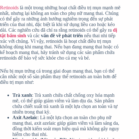
Retinoids
là một trong những hoạt chất điều trị mụn mạnh mẽ
nhất, nhưng lại không an toàn cho phụ nữ mang thai. Chúng
có thể gây ra những ảnh hưởng nghiêm trọng đến sự phát
triển của thai nhi, đặc biệt là khi sử dụng liều cao hoặc kéo
dài. Các nghiên cứu đã chỉ ra rằng retinoids có thể gây ra
dị
tật bẩm sinh
và các
vấn đề về phát triển
nếu thai nhi tiếp
xúc với chúng. Vì vậy, retinoids là hoạt chất điều trị mụn
không dùng khi mang thai. Nếu bạn đang mang thai hoặc có
kế hoạch mang thai, hãy tránh sử dụng các sản phẩm chứa
retinoids để bảo vệ sức khỏe cho cả mẹ và bé.
Nếu bị mụn trứng cá trong giai đoạn mang thai, bạn có thể
cân nhắc một số sản phẩm thay thế retinoids an toàn hơn để
điều trị mụn như:
Trà xanh
: Trà xanh chứa chất chống oxy hóa mạnh
mẽ, có thể giúp giảm viêm và làm dịu da. Sản phẩm
chứa chiết xuất trà xanh là một lựa chọn an toàn và tự
nhiên trong thai kỳ.
Axit Azelaic
: Là một lựa chọn an toàn cho phụ nữ
mang thai, axit azelaic giúp giảm viêm và làm sáng da,
đồng thời kiểm soát mụn hiệu quả mà không gây nguy
hiểm cho thai nhi.