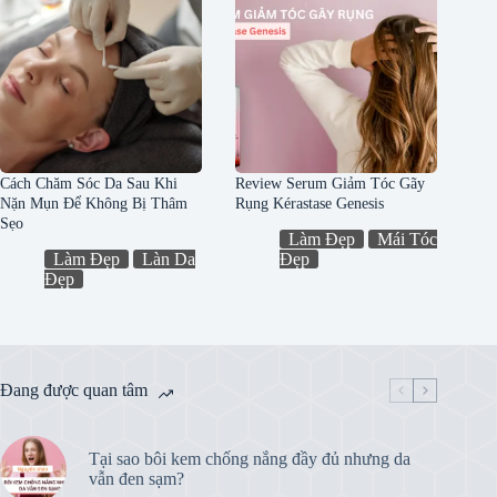
Cách Chăm Sóc Da Sau Khi
Review Serum Giảm Tóc Gãy
Nặn Mụn Để Không Bị Thâm
Rụng Kérastase Genesis
Sẹo
Làm Đẹp
Mái Tóc
Làm Đẹp
Làn Da
Đẹp
Đẹp
Đang được quan tâm
Tại sao bôi kem chống nắng đầy đủ nhưng da
vẫn đen sạm?