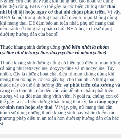
Nghiên cứu cho thấy rằng khi dùng liều cao hoặc sử dụng
trên diện rộng, BHA có thể gây ra các biến chứng như
thai
nhi bị dị tật hoặc nguy cơ thai nhi chậm phát triển
. Vì vậy,
BHA là một trong những hoạt chất điều trị mụn không dùng
khi mang thai. Để đảm bảo an toàn nhất, phụ nữ mang thai
nên tránh sử dụng sản phẩm chứa BHA hoặc chỉ sử dụng
dưới sự hướng dẫn của bác sĩ.
Thuốc kháng sinh đường uống
(phổ biến nhất là nhóm
cycline như tetracycline, doxycycline và minocycline)
Thuốc kháng sinh đường uống có hiệu quả điều trị mụn trứng
cá nặng như tetracycline, doxycycline và minocycline. Tuy
nhiên, đây là những hoạt chất điều trị mụn không dùng khi
mang thai do nguy cơ cao gây hại cho thai nhi. Những loại
thuốc này có thể ảnh hưởng đến
sự phát triển của xương và
răng
của thai nhi, dẫn đến các vấn đề như chậm phát triển
xương và sự đổi màu răng vĩnh viễn. Ngoài ra, chúng còn có
thể gây ra các biến chứng khác trong thai kỳ, làm
tăng nguy
cơ sinh non hoặc sảy thai
. Vì vậy, phụ nữ mang thai cần
tránh sử dụng những thuốc kháng sinh này và tìm kiếm các
phương pháp điều trị an toàn hơn dưới sự hướng dẫn của bác
sĩ.